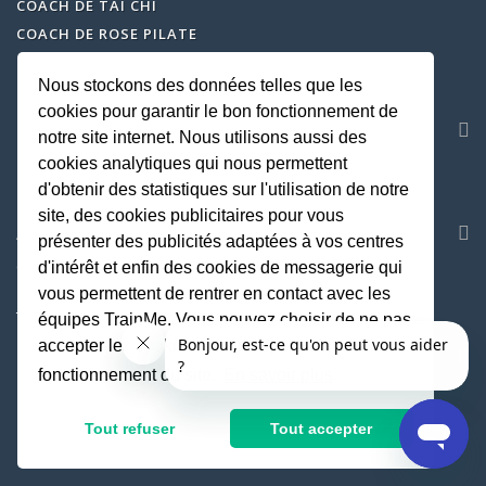
COACH DE TAI CHI
COACH DE ROSE PILATE
COACH DE QI GONG
Nous stockons des données telles que les
COACH DE CARDIO BOXING
cookies pour garantir le bon fonctionnement de
SERVICE CLIENT
notre site internet. Nous utilisons aussi des
cookies analytiques qui nous permettent
CENTRE D'AIDE
d'obtenir des statistiques sur l'utilisation de notre
hello@trainme.co
site, des cookies publicitaires pour vous
AVIS
présenter des publicités adaptées à vos centres
COACH SPORTIF À DOMICILE SUR TOUTE LA FRANCE
d'intérêt et enfin des cookies de messagerie qui
vous permettent de rentrer en contact avec les
TRAINME.CO
EST ÉVALUÉ
4.95
/
5
PAR
14880
AVIS
équipes TrainMe. Vous pouvez choisir de ne pas
accepter les cookies non indispensables au
SOCIETE
fonctionnement du site.
En savoir plus
MENTIONS LEGALES
CGU
Tout refuser
Tout accepter
GESTION DES COOKIES