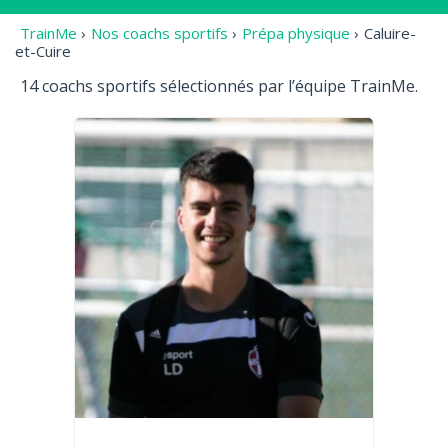
TrainMe
›
Nos coachs sportifs
›
Prépa physique
›
Caluire-
et-Cuire
14 coachs sportifs sélectionnés par l’équipe TrainMe.