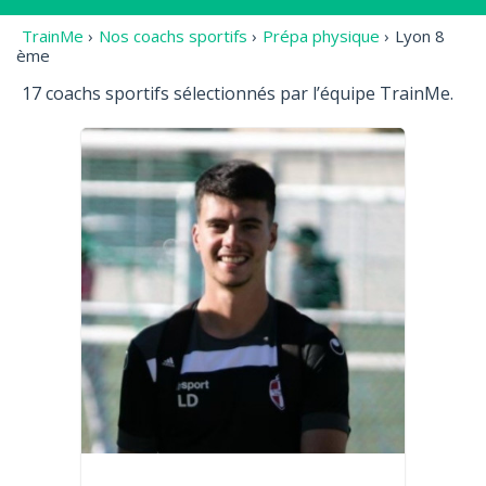
TrainMe
›
Nos coachs sportifs
›
Prépa physique
›
Lyon 8
ème
17 coachs sportifs sélectionnés par l’équipe TrainMe.