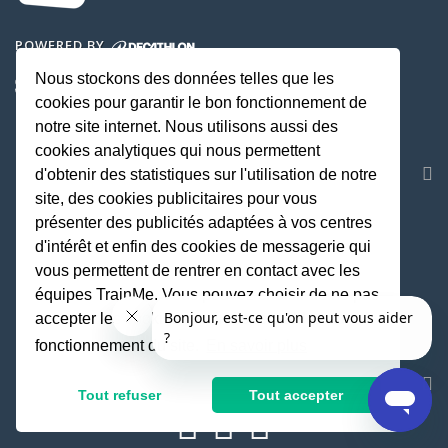
POWERED BY
Nous stockons des données telles que les
cookies pour garantir le bon fonctionnement de
notre site internet. Nous utilisons aussi des
cookies analytiques qui nous permettent
NOS APPLICATIONS
d'obtenir des statistiques sur l'utilisation de notre
site, des cookies publicitaires pour vous
présenter des publicités adaptées à vos centres
d'intérêt et enfin des cookies de messagerie qui
vous permettent de rentrer en contact avec les
équipes TrainMe. Vous pouvez choisir de ne pas
accepter les cookies non indispensables au
fonctionnement du site.
En savoir plus
REJOIGNEZ LA COMMUNAUTE
Tout refuser
Tout accepter