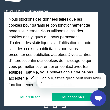
POWERED BY
Nous stockons des données telles que les
cookies pour garantir le bon fonctionnement de
notre site internet. Nous utilisons aussi des
cookies analytiques qui nous permettent
NOS APPLICATIONS
d'obtenir des statistiques sur l'utilisation de notre
site, des cookies publicitaires pour vous
présenter des publicités adaptées à vos centres
d'intérêt et enfin des cookies de messagerie qui
vous permettent de rentrer en contact avec les
équipes TrainMe. Vous pouvez choisir de ne pas
accepter les cookies non indispensables au
fonctionnement du site.
En savoir plus
REJOIGNEZ LA COMMUNAUTE
Tout refuser
Tout accepter