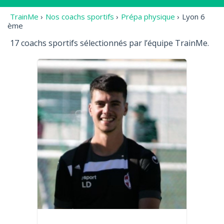
TrainMe
›
Nos coachs sportifs
›
Prépa physique
›
Lyon 6
ème
17 coachs sportifs sélectionnés par l’équipe TrainMe.