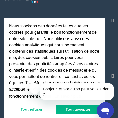
NOS APPLICATIONS
Nous stockons des données telles que les
cookies pour garantir le bon fonctionnement de
notre site internet. Nous utilisons aussi des
cookies analytiques qui nous permettent
d'obtenir des statistiques sur l'utilisation de notre
site, des cookies publicitaires pour vous
présenter des publicités adaptées à vos centres
d'intérêt et enfin des cookies de messagerie qui
REJOIGNEZ LA COMMUNAUTE
vous permettent de rentrer en contact avec les
équipes TrainMe. Vous pouvez choisir de ne pas
accepter les cookies non indispensables au
fonctionnement du site.
En savoir plus
Fait avec
♥
par TrainMe
© TrainMe 2021
Tout refuser
Tout accepter